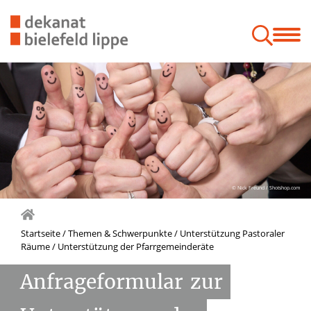
mine & Veranstaltungen
Räume & Orte
Kontakt & Service
Unterstützung Pastoraler Räume
Fonds & Fördermöglichkeiten
© Nick Freund / Shotshop.com
Startseite
/
Themen & Schwerpunkte
/
Unterstützung Pastoraler
Räume
/
Unterstützung der Pfarrgemeinderäte
Anfrageformular
zur